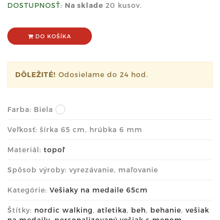
DOSTUPNOSŤ:
Na sklade
20 kusov.
DO KOŠÍKA
DÔLEŽITÉ!
Odosielame do 24 hod.
Farba:
Biela
Veľkosť: šírka 65 cm, hrúbka 6 mm
Materiál:
topoľ
Spôsob výroby: vyrezávanie, maľovanie
Kategórie:
Vešiaky na medaile 65cm
Štítky:
nordic walking
,
atletika
,
beh
,
behanie
,
vešiak
na medaily
,
personalizovaný vešiak s menom
,