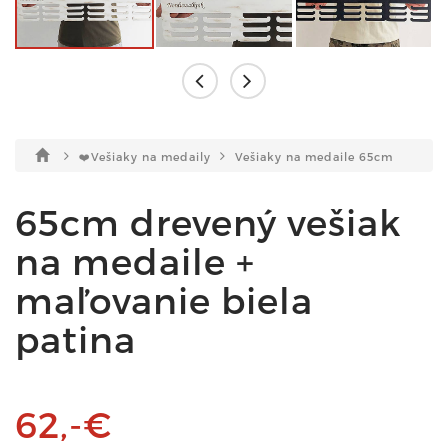
❤️Vešiaky na medaily
Vešiaky na medaile 65cm
65cm drevený vešiak
na medaile +
maľovanie biela
patina
62,-€