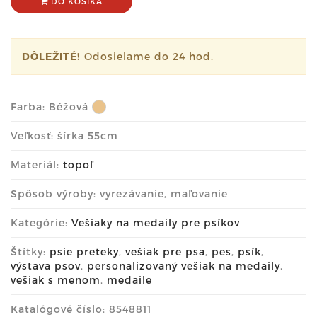
DO KOŠÍKA
DÔLEŽITÉ!
Odosielame do 24 hod.
Farba:
Béžová
Veľkosť: šírka 55cm
Materiál:
topoľ
Spôsob výroby: vyrezávanie, maľovanie
Kategórie:
Vešiaky na medaily pre psíkov
Štítky:
psie preteky
,
vešiak pre psa
,
pes
,
psík
,
výstava psov
,
personalizovaný vešiak na medaily
,
vešiak s menom
,
medaile
Katalógové číslo: 8548811