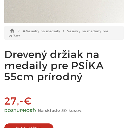
❤️Vešiaky na medaily
Vešiaky na medaily pre
psíkov
Drevený držiak na
medaily pre PSÍKA
55cm prírodný
27,-€
DOSTUPNOSŤ:
Na sklade
50 kusov.