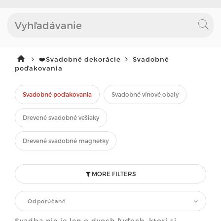
❤️Svadobné dekorácie
Svadobné
poďakovania
Svadobné poďakovania
Svadobné vínové obaly
Drevené svadobné vešiaky
Drevené svadobné magnetky
MORE FILTERS
Odporúčané
Svadba nie je len o dvoch ľuďoch, ktorí si