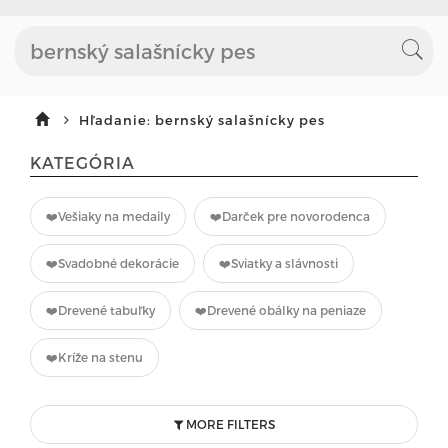
Hľadanie: bernský salašnícky pes
KATEGÓRIA
❤️Vešiaky na medaily
❤️Darček pre novorodenca
❤️Svadobné dekorácie
❤️Sviatky a slávnosti
❤️Drevené tabuľky
❤️Drevené obálky na peniaze
❤️Kríže na stenu
MORE FILTERS