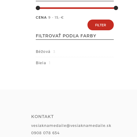
CENA
9 - 15
,-€
FILTROVAŤ PODĽA FARBY
Béžová
3
Biela
1
KONTAKT
vesiaknamedaile@vesiaknamedaile.sk
0908 078 654