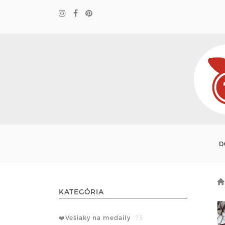
D
KATEGÓRIA
❤️Vešiaky na medaily
75