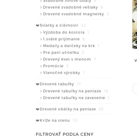
Svadobné vínové obaly
9
Drevené svadobné vešiaky
8
Drevené svadobné magnetky
2
❤️Sviatky a slávnosti
22
Výzdoba do kostola
1
1.sväté prijímanie
6
Medaily a darčeky na krk
1
Pre pani učiteľku
2
Drevený kvet s menom
7
V
Promócie
5
Vianočné výrobky
1
❤️Drevené tabuľky
17
Drevené tabuľky na peniaze
16
Drevené tabuľky na zavesenie
1
❤️Drevené obálky na peniaze
25
❤️Kríže na stenu
10
FILTROVAŤ PODĽA CENY