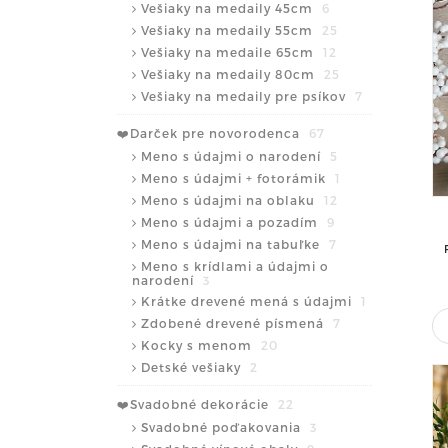
Vešiaky na medaily 45cm
6
Vešiaky na medaily 55cm
25
Vešiaky na medaile 65cm
12
Vešiaky na medaily 80cm
25
Vešiaky na medaily pre psíkov
7
❤️Darček pre novorodenca
67
Meno s údajmi o narodení
5
Meno s údajmi + fotorámik
1
Meno s údajmi na oblaku
12
Meno s údajmi a pozadím
9
Meno s údajmi na tabuľke
7
Meno s krídlami a údajmi o
narodení
3
Krátke drevené mená s údajmi
1
Zdobené drevené písmená
7
Kocky s menom
20
Detské vešiaky
2
❤️Svadobné dekorácie
22
Svadobné poďakovania
3