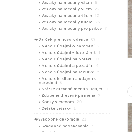
Vešiaky na medaily 45cm
6
Vešiaky na medaily 55cm
25
Vešiaky na medaile 65cm
12
Vešiaky na medaily 80cm
25
Vešiaky na medaily pre psíkov
7
❤️Darček pre novorodenca
67
Meno s údajmi o narodení
5
Meno s údajmi + fotorámik
1
Meno s údajmi na oblaku
12
Meno s údajmi a pozadím
9
Meno s údajmi na tabuľke
7
Meno s krídlami a údajmi o
narodení
3
Krátke drevené mená s údajmi
1
Zdobené drevené písmená
7
Kocky s menom
20
Detské vešiaky
2
❤️Svadobné dekorácie
22
Svadobné poďakovania
3