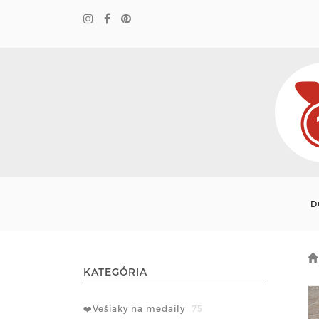
D
KATEGÓRIA
❤️Vešiaky na medaily
75