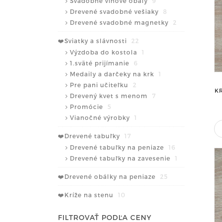
Svadobné vínové obaly
9
Drevené svadobné vešiaky
8
Drevené svadobné magnetky
2
❤️Sviatky a slávnosti
22
Výzdoba do kostola
1
1.sväté prijímanie
6
Medaily a darčeky na krk
1
Pre pani učiteľku
2
K
Drevený kvet s menom
7
Promócie
5
Vianočné výrobky
1
❤️Drevené tabuľky
17
Drevené tabuľky na peniaze
16
Drevené tabuľky na zavesenie
1
❤️Drevené obálky na peniaze
25
❤️Kríže na stenu
10
FILTROVAŤ PODĽA CENY